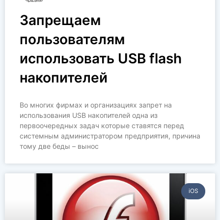
Запрещаем
пользователям
использовать USB flash
накопителей
Во многих фирмах и организациях запрет на
использования USB накопителей одна из
первоочередных задач которые ставятся перед
системным администратором предприятия, причина
тому две беды – вынос
iOS