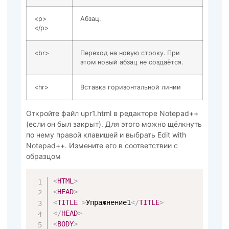
<p>
Абзац.
</p>
<br>
Переход на новую строку. При
этом новый абзац не создаётся.
<hr>
Вставка горизонтальной линии
Откройте файл upr1.html в редакторе Notepad++
(если он был закрыт). Для этого можно щёлкнуть
по нему правой клавишей и выбрать Edit with
Notepad++. Измените его в соответствии с
образцом
<
HTML
>
<
HEAD
>
<
TITLE
>
Упражнение1
</
TITLE
>
</
HEAD
>
<
BODY
>