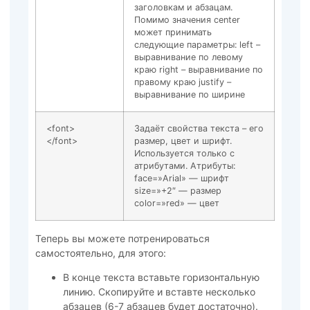
заголовкам и абзацам.
Помимо значения center
может принимать
следующие параметры: left –
выравнивание по левому
краю right – выравнивание по
правому краю justify –
выравнивание по ширине
<font>
Задаёт свойства текста – его
</font>
размер, цвет и шрифт.
Используется только с
атрибутами. Атрибуты:
face=»Arial» — шрифт
size=»+2″ — размер
color=»red» — цвет
Теперь вы можете потренироваться
самостоятельно, для этого:
В конце текста вставьте горизонтальную
линию. Скопируйте и вставте несколько
абзацев (6-7 абзацев будет достаточно).