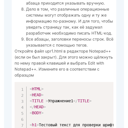
абзаца приходится указывать вручную.
Дело в том, что различные операционные
системы могут отображать одну и ту же
информацию по-разному. И для того, чтобы
увидеть страницу так, как её задумал
разработчик необходимо писать HTML-код.
Все абзацы, заголовки переносы строк. Всё
указывается с помощью тегов.
Откройте файл upr1.html в редакторе Notepad++
(если он был закрыт). Для этого можно щёлкнуть
по нему правой клавишей и выбрать Edit with
Notepad++. Измените его в соответствии с
образцом
<
HTML
>
<
HEAD
>
<
TITLE
>
Упражнение1
</
TITLE
>
</
HEAD
>
<
BODY
>
<
h1
>
Тестовый текст для проверки шрифта.
</
h