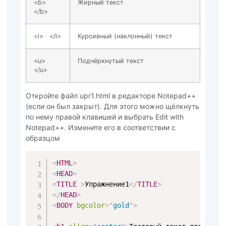
<b>
Жирный текст
</b>
<i> </i>
Курсивный (наклонный) текст
<u>
Подчёркнутый текст
</u>
Откройте файл upr1.html в редакторе Notepad++
(если он был закрыт). Для этого можно щёлкнуть
по нему правой клавишей и выбрать Edit with
Notepad++. Измените его в соответствии с
образцом
<
HTML
>
<
HEAD
>
<
TITLE
>
Упражнение1
</
TITLE
>
</
HEAD
>
<
BODY
bgcolor
=
"
gold
"
>