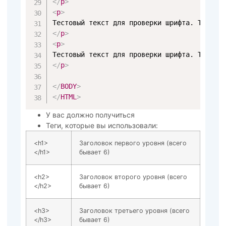
</
p
>
<
p
>
</
p
>
<
p
>
</
p
>
</
BODY
>
</
HTML
>
У вас должно получиться
Теги, которые вы использовали:
<h1>
Заголовок первого уровня (всего
</h1>
бывает 6)
<h2>
Заголовок второго уровня (всего
</h2>
бывает 6)
<h3>
Заголовок третьего уровня (всего
</h3>
бывает 6)