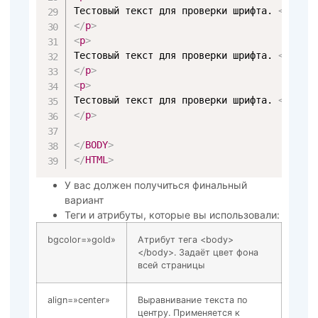
Тестовый текст для проверки шрифта. 
<
b
>
<
u
>
</
p
>
<
p
>
Тестовый текст для проверки шрифта. 
<
b
>
<
u
>
</
p
>
<
p
>
Тестовый текст для проверки шрифта. 
<
b
>
<
u
>
</
p
>
</
BODY
>
</
HTML
>
У вас должен получиться финальный
вариант
Теги и атрибуты, которые вы использовали:
bgcolor=»gold»
Атрибут тега <body>
</body>. Задаёт цвет фона
всей страницы
align=»center»
Выравнивание текста по
центру. Применяется к