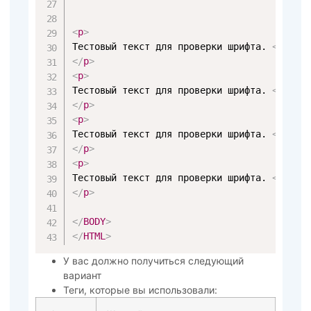
<
p
>
Тестовый текст для проверки шрифта. 
<
i
>
Тес
</
p
>
<
p
>
Тестовый текст для проверки шрифта. 
<
b
>
Тес
</
p
>
<
p
>
Тестовый текст для проверки шрифта. 
<
u
>
Тес
</
p
>
<
p
>
Тестовый текст для проверки шрифта. 
<
b
>
<
u
>
</
p
>
</
BODY
>
</
HTML
>
У вас должно получиться следующий
вариант
Теги, которые вы использовали: