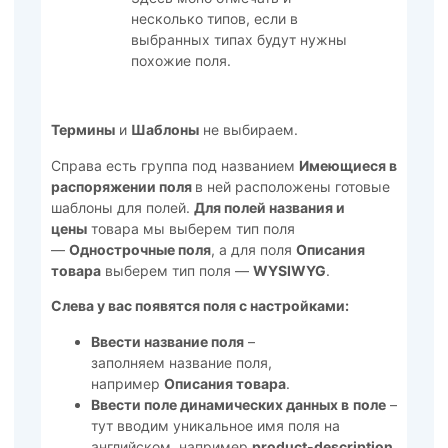
несколько типов, если в
выбранных типах будут нужны
похожие поля.
Термины
и
Шаблоны
не выбираем.
Справа есть группа под названием
Имеющиеся в
распоряжении поля
в ней расположены готовые
шаблоны для полей.
Д
ля полей названия и
цены
товара мы выберем тип поля
—
Однострочные поля
, а для поля
Описания
товара
выберем тип поля —
WYSIWYG
.
Слева у вас появятся поля с настройками:
Ввести название поля
–
заполняем название поля,
например
Описания товара
.
Ввести поле динамических данных в
поле
–
тут вводим уникальное имя поля на
английском, например
product-description
.