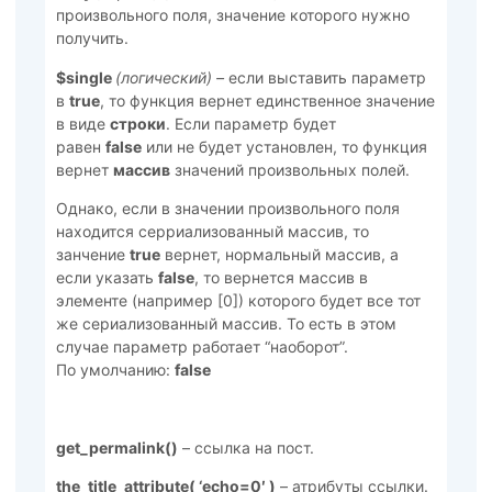
произвольного поля, значение которого нужно
получить.
$single
(логический) –
если выставить параметр
в
true
, то функция вернет единственное значение
в виде
строки
. Если параметр будет
равен
false
или не будет установлен, то функция
вернет
массив
значений произвольных полей.
Однако, если в значении произвольного поля
находится серриализованный массив, то
занчение
true
вернет, нормальный массив, а
если указать
false
, то вернется массив в
элементе (например [0]) которого будет все тот
же сериализованный массив. То есть в этом
случае параметр работает “наоборот”.
По умолчанию:
false
get_permalink()
– ссылка на пост.
the_title_attribute( ‘echo=0′ )
– атрибуты ссылки.