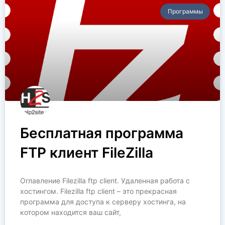
Программы
Бесплатная программа
FTP клиент FileZilla
Оглавление Filezilla ftp client. Удаленная работа с
хостингом. Filezilla ftp client – это прекрасная
программа для доступа к серверу хостинга, на
котором находится ваш сайт,