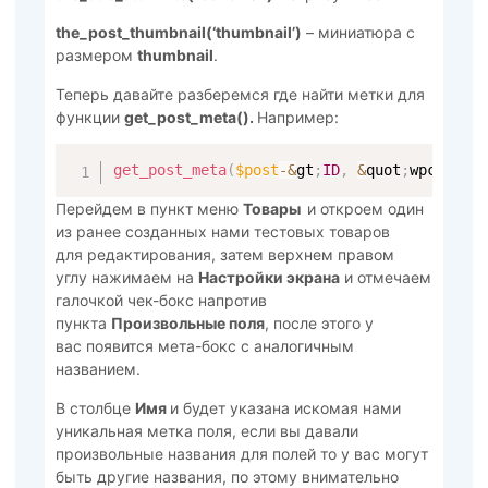
the_post_thumbnail(‘thumbnail’)
– миниатюра с
размером
thumbnail
.
Теперь давайте разберемся где найти метки для
функции
get_post_meta().
Например:
get_post_meta
(
$post
-
&
gt
;
ID
,
&
quot
;
wpcf
-
pro
Перейдем в пункт меню
Товары
и откроем один
из ранее созданных нами тестовых товаров
для редактирования, затем верхнем правом
углу нажимаем на
Настройки экрана
и отмечаем
галочкой чек-бокс напротив
пункта
Произвольные поля
, после этого у
вас появится мета-бокс с аналогичным
названием.
В столбце
Имя
и будет указана искомая нами
уникальная метка поля, если вы давали
произвольные названия для полей то у вас могут
быть другие названия, по этому внимательно