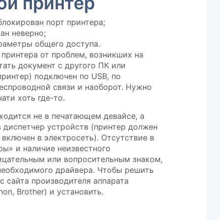
ой принтер
локирован порт принтера;
ан неверно;
раметры общего доступа.
 принтера от проблем, возникших на
тать документ с другого ПК или
принтер) подключен по USB, по
еспроводной связи и наоборот. Нужно
ати хоть где-то.
ходится не в печатающем девайсе, а
в диспетчер устройств (принтер должен
включен в электросеть). Отсутствие в
ры» и наличие неизвестного
ицательным или вопросительным знаком,
 необходимого драйвера. Чтобы решить
 с сайта производителя аппарата
on, Brother) и установить.