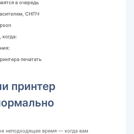
вятся в очередь
расителем, СНПЧ
Epson
 когда:
ния:
ринтера печатать
ли принтер
нормально
мое неподходящее время — когда вам