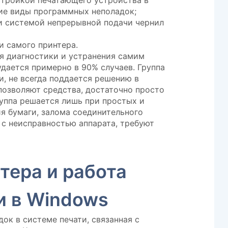
стройкой печатающего устройства в
ие виды программных неполадок;
 системой непрерывной подачи чернил
и самого принтера.
ля диагностики и устранения самим
удается примерно в 90% случаев. Группа
и, не всегда поддается решению в
позволяют средства, достаточно просто
руппа решается лишь при простых и
я бумаги, залома соединительного
е с неисправностью аппарата, требуют
тера и работа
и в Windows
док в системе печати, связанная с