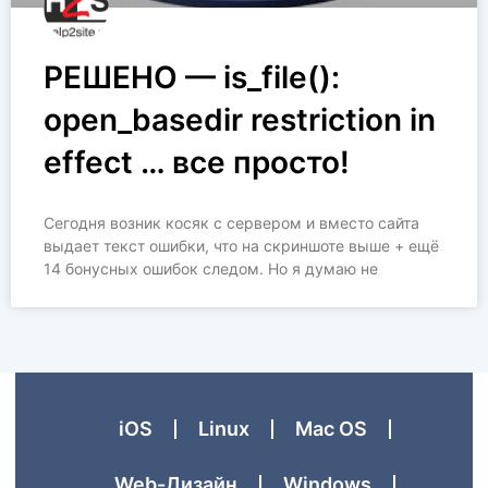
РЕШЕНО — is_file():
open_basedir restriction in
effect … все просто!
Сегодня возник косяк с сервером и вместо сайта
выдает текст ошибки, что на скриншоте выше + ещё
14 бонусных ошибок следом. Но я думаю не
iOS
Linux
Mac OS
Web-Дизайн
Windows