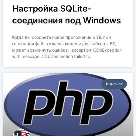
Настройка SQLite-
соединения под Windows
Когда вы создаете новое приложение в Yii, при
генерации файла класса модели для таблицы БД
может возникнуть ошибка: exception ‘CDbException’
with message ‘CDbConnection failed to
Интернет