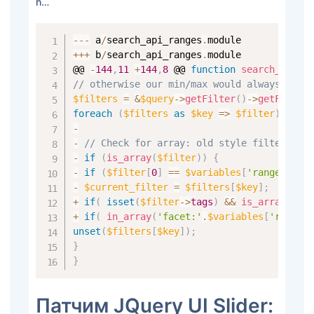
h…
--
-
 a
/
search_api_ranges
.
++
+
 b
/
search_api_ranges
.
module

@@ 
-
144
,
11
+
144
,
8
 @@ 
function
search_api_r
// otherwise our min/max would always equa
$filters
=
&
$query
->
getFilter
(
)
->
getFilter
foreach
(
$filters
as
$key
=>
$filter
)
{
-
-
// Check for array: old style filters ar
-
if
(
is_array
(
$filter
)
)
{
-
if
(
$filter
[
0
]
==
$variables
[
'range_fiel
-
$current_filter
=
$filters
[
$key
]
;
+
if
(
isset
(
$filter
->
tags
)
&&
is_array
(
$fi
+
if
(
in_array
(
'facet:'
.
$variables
[
'range_
unset
(
$filters
[
$key
]
)
;
}
}
Патчим JQuery UI Slider: