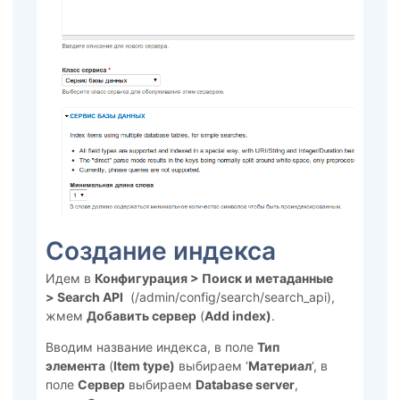
Создание индекса
Идем в
Конфигурация >
Поиск и метаданные
>
Search API
(/admin/config/search/search_api),
жмем
Добавить сервер
(
Add index)
.
Вводим название индекса, в поле
Тип
элемента
(
Item type)
выбираем ‘
Материал
‘, в
поле
Сервер
выбираем
Database server
,