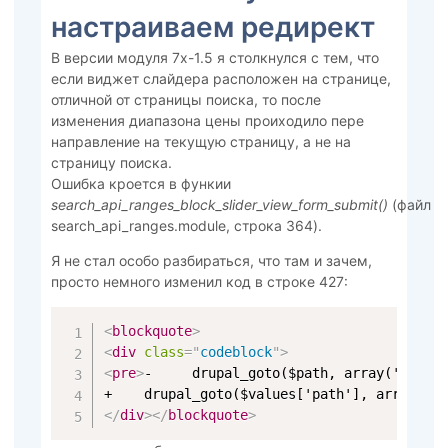
настраиваем редирект
В версии модуля 7х-1.5 я столкнулся с тем, что
если виджет слайдера расположен на странице,
отличной от страницы поиска, то после
изменения диапазона цены проиходило пере
направление на текущую страницу, а не на
страницу поиска.
Ошибка кроется в функии
search_api_ranges_block_slider_view_form_submit()
(файл
search_api_ranges.module, строка 364).
Я не стал особо разбираться, что там и зачем,
просто немного изменил код в строке 427:
<
blockquote
>
<
div
class
=
"
codeblock
"
>
<
pre
>
-     drupal_goto($path, array('query'
+    drupal_goto($values['path'], array('q
</
div
>
</
blockquote
>