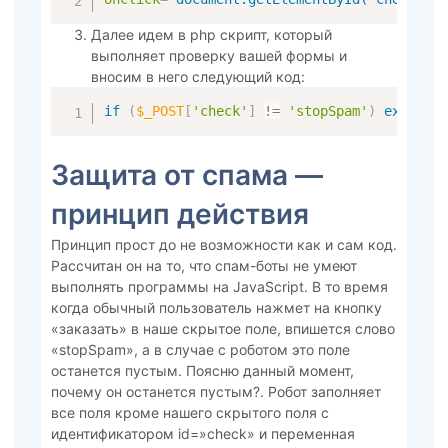
Далее идем в php скрипт, который
выполняет проверку вашей формы и
вносим в него следующий код:
if
(
$_POST
[
'check'
]
!=
'stopSpam'
)
exit
(
'S
Защита от спама —
принцип действия
Принцип прост до не возможности как и сам код.
Рассчитан он на то, что спам-боты не умеют
выполнять программы на JavaScript. В то время
когда обычный пользователь нажмет на кнопку
«заказать» в наше скрытое поле, впишется слово
«stopSpam», а в случае с роботом это поле
останется пустым. Поясню данный момент,
почему он останется пустым?. Робот заполняет
все поля кроме нашего скрытого поля с
идентификатором id=»check» и переменная