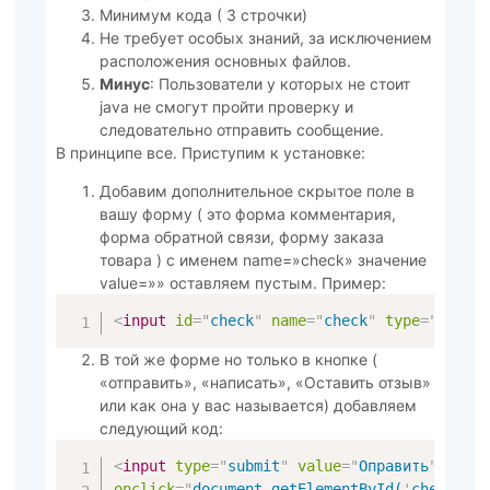
Минимум кода ( 3 строчки)
Не требует особых знаний, за исключением
расположения основных файлов.
Минус
: Пользователи у которых не стоит
java не смогут пройти проверку и
следовательно отправить сообщение.
В принципе все. Приступим к установке:
Добавим дополнительное скрытое поле в
вашу форму ( это форма комментария,
форма обратной связи, форму заказа
товара ) с именем name=»check» значение
value=»» оставляем пустым. Пример:
<
input
id
=
"
check
"
name
=
"
check
"
type
=
"
hidde
В той же форме но только в кнопке (
«отправить», «написать», «Оставить отзыв»
или как она у вас называется) добавляем
следующий код:
<
input
type
=
"
submit
"
value
=
"
Оправить
"
onclick
=
"
document.getElementById(
'
check
'
).