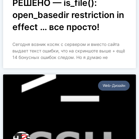
РЕШЕНО — is_file():
open_basedir restriction in
effect … все просто!
Сегодня возник косяк с сервером и вместо сайта
выдает текст ошибки, что на скриншоте выше + ещё
14 бонусных ошибок следом. Но я думаю не
Web-Дизайн