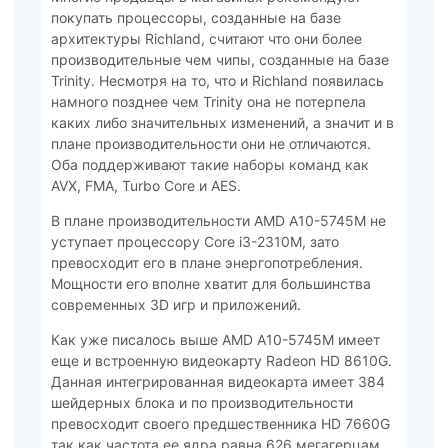
покупать процессоры, созданные на базе
архитектуры Richland, считают что они более
производительные чем чипы, созданные на базе
Trinity. Несмотря на то, что и Richland появилась
намного позднее чем Trinity она не потерпела
каких либо значительных изменений, а значит и в
плане производительности они не отличаются.
Оба поддерживают такие наборы команд как
AVX, FMA, Turbo Core и AES.
В плане производительности AMD A10-5745M не
уступает процессору Core i3-2310M, зато
превосходит его в плане энергопотребления.
Мощности его вполне хватит для большинства
современных 3D игр и приложений.
Как уже писалось выше AMD A10-5745M имеет
еще и встроенную видеокарту Radeon HD 8610G.
Данная интегрированная видеокарта имеет 384
шейдерных блока и по производительности
превосходит своего предшественника HD 7660G
так как частота ее ядра равна 626 мегагерцам.