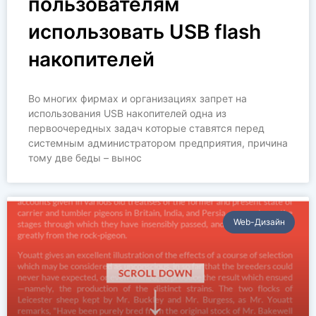
пользователям
использовать USB flash
накопителей
Во многих фирмах и организациях запрет на
использования USB накопителей одна из
первоочередных задач которые ставятся перед
системным администратором предприятия, причина
тому две беды – вынос
Web-Дизайн