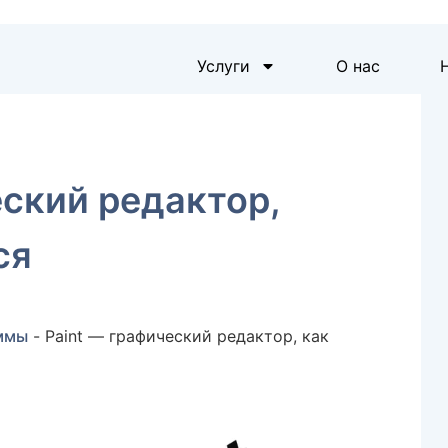
Услуги
О нас
еский редактор,
ся
ммы
-
Paint — графический редактор, как