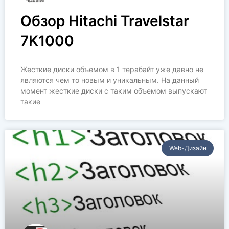
Обзор Hitachi Travelstar
7K1000
Жесткие диски объемом в 1 терабайт уже давно не
являются чем то новым и уникальным. На данный
момент жесткие диски с таким объемом выпускают
такие
Web-Дизайн