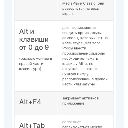
MediaPlayerClassic, они
развернутся на весь
экран.
дают возможность
Alt и
вводить произвольные
клавиши
символы, которых нет на
клавиатуре. Для того,
от 0 до 9
чтобы ввести
произвольные символы
(расположенные в
необходимо нажать
правой части
клавишу Alt и, не
клавиатуры)
отпуская ее, нажать
нужную цифру
расположенной в правой
части клавиатуры.
закрывает активное
Alt+F4
приложение
позволяют
Alt+Tab
переключаться между