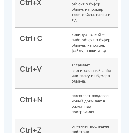
Ctrl+X
объект в буфер
обмен, например
тест, файлы, папки и
т.д.
копирует какой –
Ctrl+C
либо объект в буфер
обмена, например
файлы, папки и т.д.
вставляет
Ctrl+V
скопированный файл
или папку из буфера
обмена.
позволяет создавать
Ctrl+N
новый документ в
различных
программах
отменяет последнее
Ctrl+Z
действие