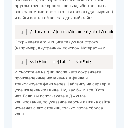
другом клиенте хранить нельзя, ибо трояны на
вашем компьютере знают, как их оттуда выудить)
и найти вот такой вот загадочный файл:
/libraries/joomla/document/html/renderer/h
Открываете его и ищите такую вот строку
(например, внутренним поиском Notepad++):
$strHtml .= $tab.''.$lnEnd;
И сносите ее на фиг, после чего сохраняете
произведенные изменения в файле и
транслируете файл через Файлзилу на сервер в
уже измененном виде. Ну, как бы и все. Хотя,
нет. Если вы используете в Джумле
кеширование, то указание версии движка сайта
исчезнет с его страниц только после сброса
кеша.