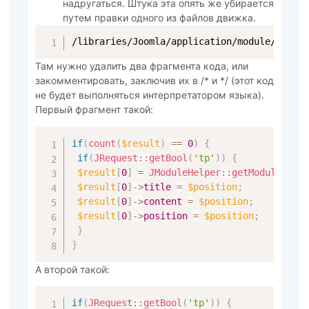
надругаться. Штука эта опять же убирается
путем правки одного из файлов движка.
/libraries/Joomla/application/module/helpe
Там нужно удалить два фрагмента кода, или
закомментировать, заключив их в /* и */ (этот код
не будет выполняться интерпретатором языка).
Первый фрагмент такой:
if
(
count
(
$result
)
==
0
)
{
if
(
JRequest
::
getBool
(
'tp'
)
)
{
$result
[
0
]
=
JModuleHelper
::
getModule
(
'm
$result
[
0
]
->
title
=
$position
;
$result
[
0
]
->
content
=
$position
;
$result
[
0
]
->
position
=
$position
;
}
}
А второй такой:
if
(
JRequest
::
getBool
(
'tp'
)
)
{