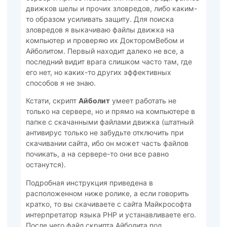
движков шелы и прочих зловредов, либо каким-
то образом усиливать защиту. Для поиска
зловредов я выкачиваю файлы движка на
компьютер и проверяю их ДокторомВебом и
Айболитом. Первый находит далеко не все, а
последний видит врага слишком часто там, где
его нет, но каких-то других эффективных
способов я не знаю.
Кстати, скрипт
Айболит
умеет работать не
только на сервере, но и прямо на компьютере в
папке с скачанными файлами движка (штатный
антивирус только не забудьте отключить при
скачивании сайта, ибо он может часть файлов
почикать, а на сервере-то они все равно
останутся).
Подробная инструкция приведена в
расположенном ниже ролике, а если говорить
кратко, то вы скачиваете с сайта Майкрософта
интерпретатор языка PHP и устанавливаете его.
После чего файл скрипта Айболита под