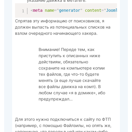
указание движка в метатеге:
<
meta
name
=
"
generator
"
content
=
"
Joomla! 1.
Спрятав эту информацию от поисковиков, я
должен выпасть из потенциальных списков на
взлом очередного начинающего хакера.
Внимание! Переде тем, как
приступить к описанных ниже
действиям, обязательно
сохраните на компьютере копии
тех файлов, где что-то будете
менять (а еще лучше скачайте
все файлы движка на комп). В
любом случае «я в домике», ибо
предупреждал…
Для этого нужно подключиться к сайту по ФТП
(например, с помощью Файлзилы, но опять же,
напоминаю, что пароли в ней или каком-либо