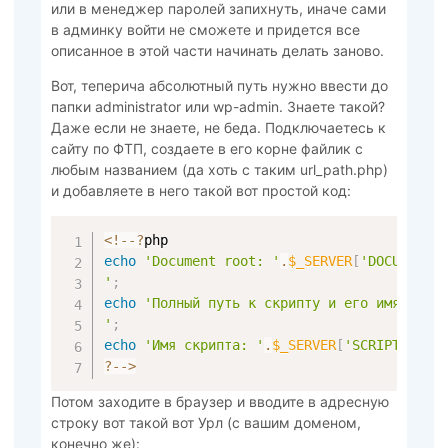
или в менеджер паролей запихнуть, иначе сами
в админку войти не сможете и придется все
описанное в этой части начинать делать заново.
Вот, теперича абсолютный путь нужно ввести до
папки administrator или wp-admin. Знаете такой?
Даже если не знаете, не беда. Подключаетесь к
сайту по ФТП, создаете в его корне файлик с
любым названием (да хоть с таким url_path.php)
и добавляете в него такой вот простой код:
<
!
--
?
echo
'Document root: '
.
$_SERVER
[
'DOCUMENT_
'
;
echo
'Полный путь к скрипту и его имя: '
.
$
'
;
echo
'Имя скрипта: '
.
$_SERVER
[
'SCRIPT_NAME
?
--
>
Потом заходите в браузер и вводите в адресную
строку вот такой вот Урл (с вашим доменом,
конечно же):