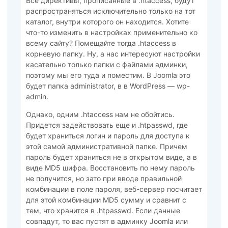
Все директивы, прописанные в .htaccess, будут
распространяться исключительно только на тот
каталог, внутри которого он находится. Хотите
что-то изменить в настройках применительно ко
всему сайту? Помещайте тогда .htaccess в
корневую папку. Ну, а нас интересуют настройки
касательно только папки с файлами админки,
поэтому мы его туда и поместим. В Joomla это
будет папка administrator, в в WordPress — wp-
admin.
Однако, одним .htaccess нам не обойтись.
Придется задействовать еще и .htpasswd, где
будет храниться логин и пароль для доступа к
этой самой административной папке. Причем
пароль будет храниться не в открытом виде, а в
виде MD5 шифра. Восстановить по нему пароль
не получится, но зато при вводе правильной
комбинации в поле пароля, веб-сервер посчитает
для этой комбинации MD5 сумму и сравнит с
тем, что хранится в .htpasswd. Если данные
совпадут, то вас пустят в админку Joomla или