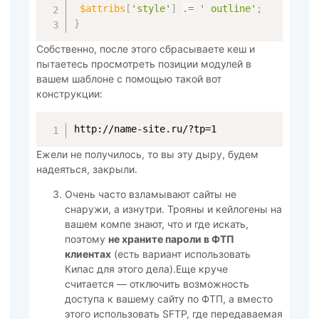
$attribs
[
'style'
]
.=
' outline'
;
}
Собственно, после этого сбрасываете кеш и
пытаетесь просмотреть позиции модулей в
вашем шаблоне с помощью такой вот
конструкции:
http://name-site.ru/?tp=1
Ежели не получилось, то вы эту дыру, будем
надеяться, закрыли.
Очень часто взламывают сайты не
снаружи, а изнутри. Трояны и кейлогены на
вашем компе знают, что и где искать,
поэтому
не храните пароли в ФТП
клиентах
(есть вариант использовать
Кипас для этого дела).Еще круче
считается — отключить возможность
доступа к вашему сайту по ФТП, а вместо
этого использовать SFTP, где передаваемая