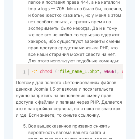
папке я поставил права 444, а на каталоги
tmp и logs — 705. Можно было бы, конечно,
и более жестко «зажать», но у меня в этом
нет особого опыта, а тратить время на
эксперименты было некогда. Да и к тому
же все это не шибко-то серьезно сдержит
хакеров, ибо существуют варианты смены
прав доступа средствами языка PHP, что
все наши старания может свести на нет.
Для этого используют подобные команды:
<?
chmod 
(
"file_name_1.php"
,
0666
)
;
chmod 
Поэтому для полного «бетонирования» файлов
движка Joomla 1.5 от взлома и посягательств
нужно запретить на выполнение смену прав
доступа к файлам и папкам через PHP. Делается
это в настройках сервера, но я пока не знаю как
и где. Если знаете, то киньте ссылочку.
Все вышесказанное призвано снизить
вероятность взлома вашего сайта и
проникновения на него шелов и прочих